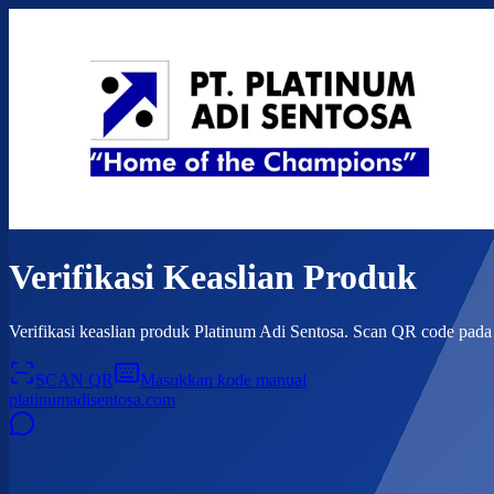
Verifikasi Keaslian Produk
Verifikasi keaslian produk Platinum Adi Sentosa. Scan QR code pad
SCAN QR
Masukkan kode manual
platinumadisentosa.com